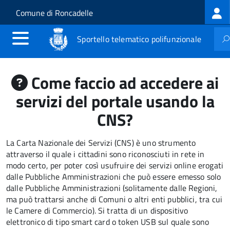
Log
Salta al contenuto principale
Skip to site navigation
Comune di Roncadelle
me
Sportello telematico polifunzionale
Come faccio ad accedere ai
servizi del portale usando la
CNS?
La Carta Nazionale dei Servizi (CNS) è uno strumento
attraverso il quale i cittadini sono riconosciuti in rete in
modo certo, per poter così usufruire dei servizi online erogati
dalle Pubbliche Amministrazioni che può essere emesso solo
dalle Pubbliche Amministrazioni (solitamente dalle Regioni,
ma può trattarsi anche di Comuni o altri enti pubblici, tra cui
le Camere di Commercio).
Si tratta di un dispositivo
elettronico di tipo
smart card
o t
oken USB
sul quale sono