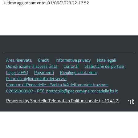
Ultimo aggiornamento: 01/06/2023 22:17.52
Area riservata
Crediti
Informativa privacy
Note legali
Dichiarazione di accessibilità
Contatti
Statistiche del portale
Leggi le FAQ
Pagamenti
Riepilogo valutazioni
Piano di miglioramento dei servizi
Comune di Roncadelle - Partita IVA dell'amministrazione:
02659800987 - PEC: protocollo@pec.comune.roncadelle.bs.it
Powered by Sportello Telematico Polifunzionale (v. 10.41.2)