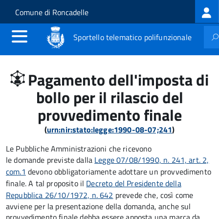
Log
Salta al contenuto principale
Skip to site navigation
Comune di Roncadelle
me
Sportello telematico polifunzionale
Pagamento dell'imposta di
bollo per il rilascio del
provvedimento finale
(
urn:nir:stato:legge:1990-08-07;241
)
Le Pubbliche Amministrazioni che ricevono
le domande previste dalla
Legge 07/08/1990, n. 241, art. 2,
com.1
devono obbligatoriamente adottare un provvedimento
finale. A tal proposito il
Decreto del Presidente della
Repubblica 26/10/1972, n. 642
prevede che, così come
avviene per la presentazione della domanda, anche sul
provvedimento finale debba essere apposta una marca da