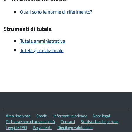
Quali sono le norme di riferimento?
Strumenti di tutela
Tutela amministrativa
Tutela giurisdizionale
Area riservata
Crediti
Informativa privacy
Note legali
Dichiarazione di accessibilità
Contatti
Statistiche del portale
Leggi le FAQ
Pagamenti
Riepilogo valutazioni