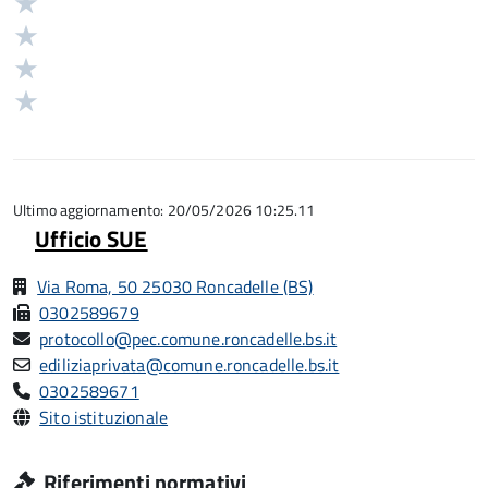
Valuta
stelle
4
Valuta
su
stelle
3
Valuta
5
su
stelle
2
Valuta
5
su
stelle
1
5
su
stelle
5
su
5
Ultimo aggiornamento: 20/05/2026 10:25.11
Ufficio SUE
Via Roma, 50 25030 Roncadelle (BS)
0302589679
protocollo@pec.comune.roncadelle.bs.it
ediliziaprivata@comune.roncadelle.bs.it
0302589671
Sito istituzionale
Riferimenti normativi