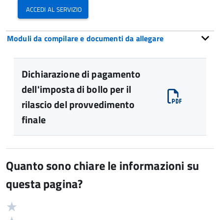
accedi al servizio
Moduli da compilare e documenti da allegare
Dichiarazione di pagamento
dell'imposta di bollo per il
rilascio del provvedimento
finale
Quanto sono chiare le informazioni su
questa pagina?
Valuta
Valutazione
5