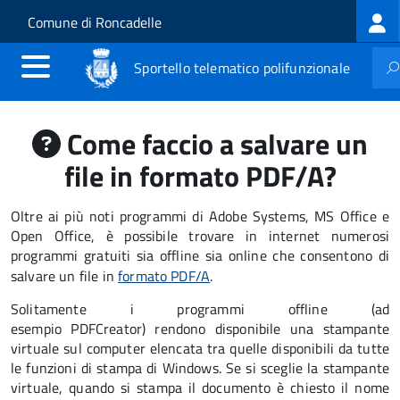
Log
Salta al contenuto principale
Skip to site navigation
Comune di Roncadelle
me
Sportello telematico polifunzionale
Come faccio a salvare un
file in formato PDF/A?
Oltre ai più noti programmi di Adobe Systems, MS Office e
Open Office, è possibile trovare in internet numerosi
programmi gratuiti sia offline sia online che consentono di
salvare un file in
formato PDF/A
.
Solitamente i programmi offline (ad
esempio PDFCreator) rendono disponibile una stampante
virtuale sul computer elencata tra quelle disponibili da tutte
le funzioni di stampa di Windows. Se si sceglie la stampante
virtuale, quando si stampa il documento è chiesto il nome