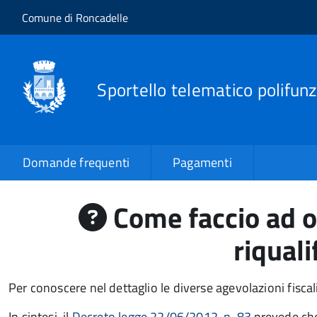
Salta al contenuto principale
Skip to site navigation
Comune di Roncadelle
Sportello telematico polifunz
Domande frequenti
Pagamenti
Come faccio ad ot
riqual
Per conoscere nel dettaglio le diverse agevolazioni fiscal
In sintesi, il
Decreto legge 22/06/2012, n. 83
prevede ch