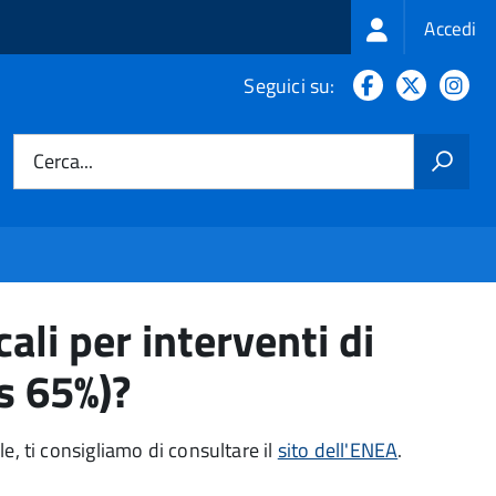
Login
Accedi
menu
Facebook
X
In
Seguici su:
Cerca...
ali per interventi di
s 65%)?
e, ti consigliamo di consultare il
sito dell'ENEA
.