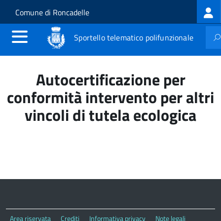
Log
Salta al contenuto principale
Skip to site navigation
Comune di Roncadelle
me
Sportello telematico polifunzionale
Autocertificazione per
conformità intervento per altri
vincoli di tutela ecologica
Area riservata
Crediti
Informativa privacy
Note legali