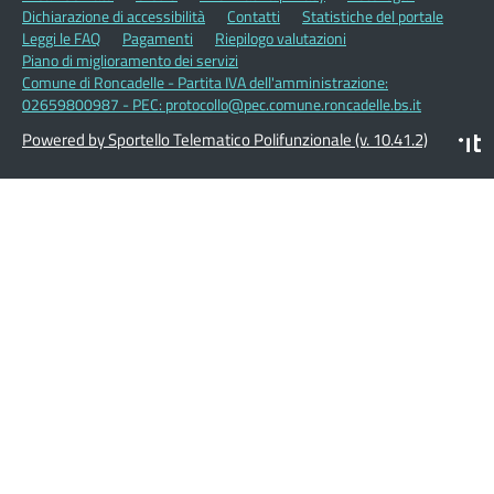
Dichiarazione di accessibilità
Contatti
Statistiche del portale
Leggi le FAQ
Pagamenti
Riepilogo valutazioni
Piano di miglioramento dei servizi
Comune di Roncadelle - Partita IVA dell'amministrazione:
02659800987 - PEC: protocollo@pec.comune.roncadelle.bs.it
Powered by Sportello Telematico Polifunzionale (v. 10.41.2)