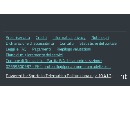
Area riservata
Crediti
Informativa privacy
Note legali
Dichiarazione di accessibilità
Contatti
Statistiche del portale
Leggi le FAQ
Pagamenti
Riepilogo valutazioni
Piano di miglioramento dei servizi
Comune di Roncadelle - Partita IVA dell'amministrazione:
02659800987 - PEC: protocollo@pec.comune.roncadelle.bs.it
Powered by Sportello Telematico Polifunzionale (v. 10.41.2)