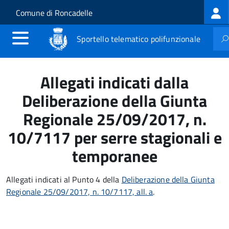
Log
Salta al contenuto principale
Skip to site navigation
Comune di Roncadelle
me
Sportello telematico polifunzionale
Allegati indicati dalla
Deliberazione della Giunta
Regionale 25/09/2017, n.
10/7117 per serre stagionali e
temporanee
Allegati indicati al Punto 4 della
Deliberazione della Giunta
Regionale 25/09/2017, n. 10/7117, all. a
.