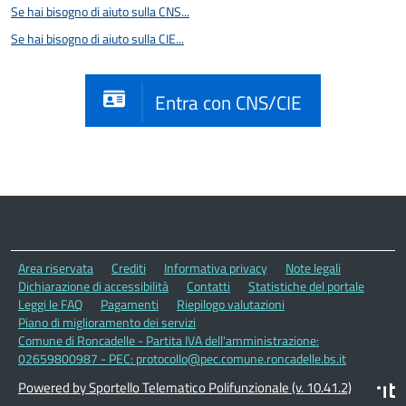
Se hai bisogno di aiuto sulla CNS...
Se hai bisogno di aiuto sulla CIE...
Entra con CNS/CIE
Area riservata
Crediti
Informativa privacy
Note legali
Dichiarazione di accessibilità
Contatti
Statistiche del portale
Leggi le FAQ
Pagamenti
Riepilogo valutazioni
Piano di miglioramento dei servizi
Comune di Roncadelle - Partita IVA dell'amministrazione:
02659800987 - PEC: protocollo@pec.comune.roncadelle.bs.it
Powered by Sportello Telematico Polifunzionale (v. 10.41.2)