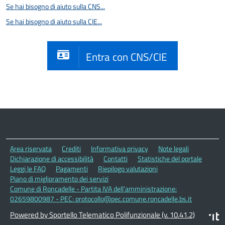
Se hai bisogno di aiuto sulla CNS...
Se hai bisogno di aiuto sulla CIE...
Entra con CNS/CIE
Area riservata
Crediti
Informativa privacy
Note legali
Dichiarazione di accessibilità
Contatti
Statistiche del portale
Leggi le FAQ
Pagamenti
Riepilogo valutazioni
Piano di miglioramento dei servizi
Comune di Roncadelle - Partita IVA dell'amministrazione:
02659800987 - PEC: protocollo@pec.comune.roncadelle.bs.it
Powered by Sportello Telematico Polifunzionale (v. 10.41.2)