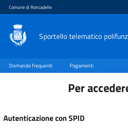
Salta al contenuto principale
Skip to site navigation
Comune di Roncadelle
Sportello telematico polifunz
Domande frequenti
Pagamenti
Per accedere
Autenticazione con SPID