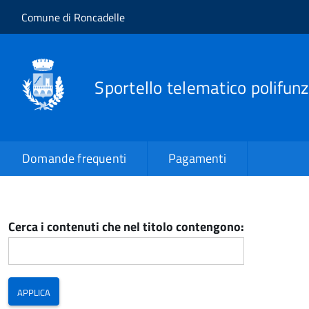
Salta al contenuto principale
Skip to site navigation
Comune di Roncadelle
Sportello telematico polifunz
Domande frequenti
Pagamenti
Cerca i contenuti che nel titolo contengono: