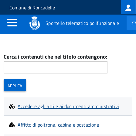
Log
Salta al contenuto principale
Skip to site navigation
Comune di Roncadelle
me
Sportello telematico polifunzionale
Cerca i contenuti che nel titolo contengono:
Accedere agli atti e ai documenti amministrativi
Affitto di poltrona, cabina e postazione