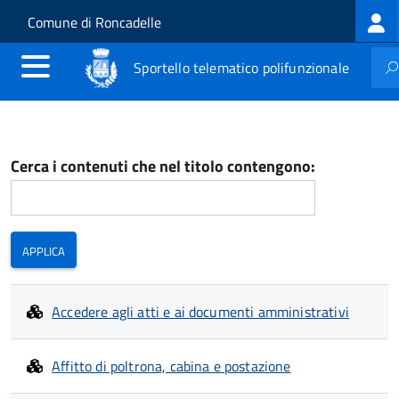
Log
Salta al contenuto principale
Skip to site navigation
Comune di Roncadelle
me
Sportello telematico polifunzionale
Cerca i contenuti che nel titolo contengono:
Accedere agli atti e ai documenti amministrativi
Affitto di poltrona, cabina e postazione