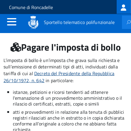
Log
Salta al contenuto principale
Skip to site navigation
Comune di Roncadelle
me
Sportello telematico polifunzionale
Pagare l'imposta di bollo
L’imposta di bollo è un’imposta che grava sulla richiesta e
sull’emissione di determinati tipi di atti, individuati dalla
tariffa di cui al
Decreto del Presidente della Repubblica
26/10/1972, n. 642
in particolare:
istanze, petizioni e ricorsi tendenti ad ottenere
l'emanazione di un provvedimento amministrativo o il
rilascio di certificati, estratti, copie o simili
atti e provvedimenti in relazione alla tenuta di pubblici
registri rilasciati anche in estratto o in copia dichiarata
conforme all’originale a coloro che ne abbiano fatta
richiesta