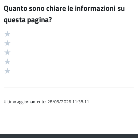
Quanto sono chiare le informazioni su
questa pagina?
Valuta
Valutazione
5
Valuta
stelle
4
Valuta
su
stelle
3
Valuta
5
su
stelle
2
Valuta
5
su
stelle
1
5
su
stelle
5
su
5
Ultimo aggiornamento: 28/05/2026 11:38.11