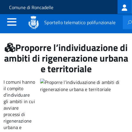
Log
Salta al contenuto principale
Skip to site navigation
Comune di Roncadelle
me
Sportello telematico polifunzionale
Proporre l’individuazione di
ambiti di rigenerazione urbana
e territoriale
I comuni hanno
il compito
d'individuare
gli ambiti in cui
avviare
processi di
rigenerazione
urbana e