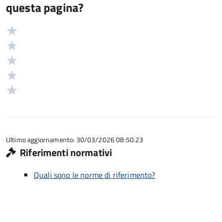
questa pagina?
Valuta
Valutazione
5
Valuta
stelle
4
Valuta
su
stelle
3
Valuta
5
su
stelle
2
Valuta
5
su
stelle
1
5
su
stelle
5
su
5
Ultimo aggiornamento: 30/03/2026 08:50.23
Riferimenti normativi
Quali sono le norme di riferimento?