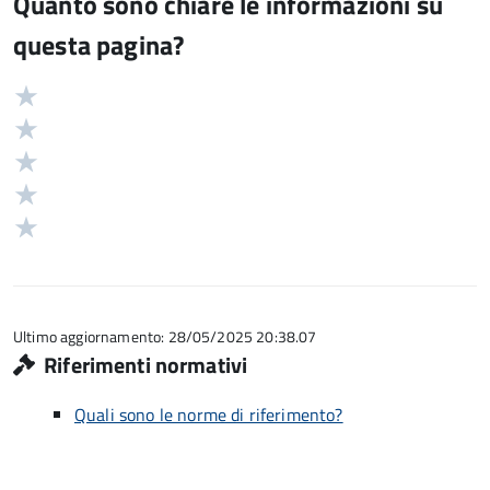
Quanto sono chiare le informazioni su
questa pagina?
Valuta
Valutazione
5
Valuta
stelle
4
Valuta
su
stelle
3
Valuta
5
su
stelle
2
Valuta
5
su
stelle
1
5
su
stelle
5
su
5
Ultimo aggiornamento: 28/05/2025 20:38.07
Riferimenti normativi
Quali sono le norme di riferimento?