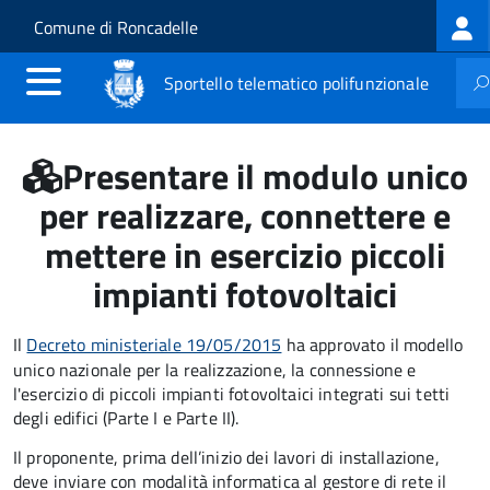
Log
Salta al contenuto principale
Skip to site navigation
Comune di Roncadelle
me
Sportello telematico polifunzionale
Presentare il modulo unico
per realizzare, connettere e
mettere in esercizio piccoli
impianti fotovoltaici
Il
Decreto ministeriale 19/05/2015
ha approvato il modello
unico nazionale per la realizzazione, la connessione e
l'esercizio di piccoli impianti fotovoltaici integrati sui tetti
degli edifici (Parte I e Parte II).
Il proponente, prima dell’inizio dei lavori di installazione,
deve inviare con modalità informatica al gestore di rete il